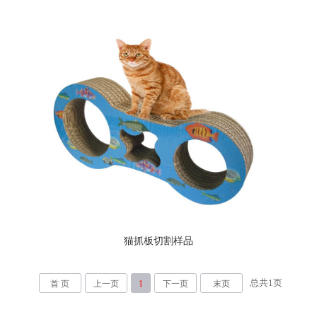
猫抓板切割样品
总共
1
页
首 页
上一页
1
下一页
末页