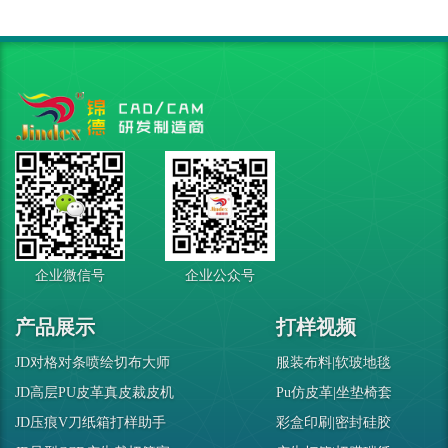
企业微信号
企业公众号
产品展示
打样视频
JD对格对条喷绘切布大师
服装布料|软玻地毯
JD高层PU皮革真皮裁皮机
Pu仿皮革|坐垫椅套
JD压痕V刀纸箱打样助手
彩盒印刷|密封硅胶