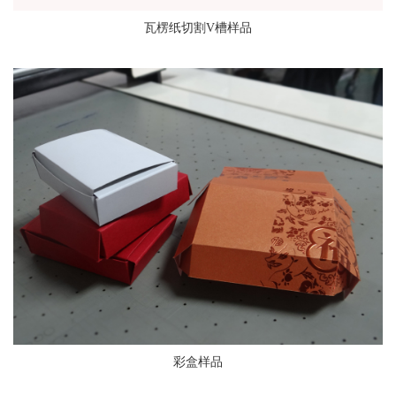
瓦楞纸切割V槽样品
彩盒样品