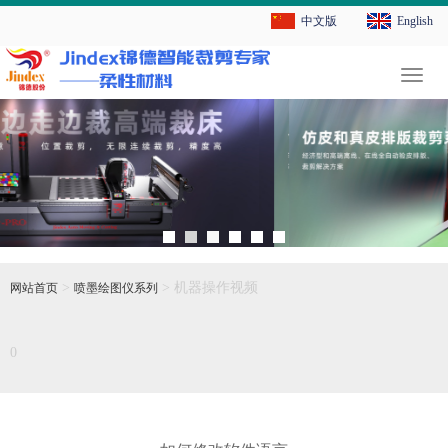
中文版
English
切
换
导
航
>
> 机器操作视频
网站首页
喷墨绘图仪系列
0