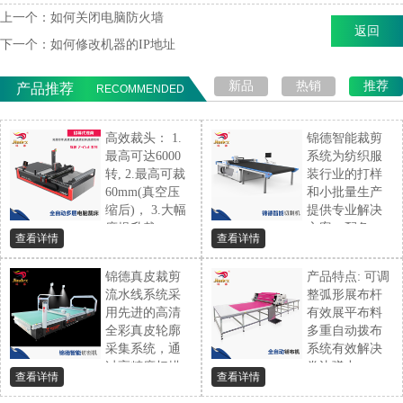
上一个：
如何关闭电脑防火墙
返回
下一个：
如何修改机器的IP地址
新品
热销
推荐
产品推荐
RECOMMENDED
高效裁头： 1.
锦德智能裁剪
最高可达6000
系统为纺织服
转, 2.最高可裁
装行业的打样
60mm(真空压
和小批量生产
缩后)， 3.大幅
提供专业解决
度提升裁...
方案。配备...
查看详情
查看详情
锦德真皮裁剪
产品特点: 可调
流水线系统采
整弧形展布杆
用先进的高清
有效展平布料
全彩真皮轮廓
多重自动拨布
采集系统，通
系统有效解决
过高精度扫描...
卷边弹力...
查看详情
查看详情