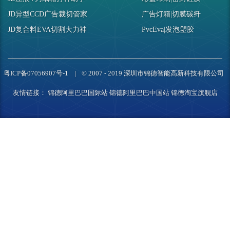
JD异型CCD广告裁切管家
广告灯箱|切膜碳纤
JD复合料EVA切割大力神
PvcEva|发泡塑胶
粤ICP备07056907号-1
© 2007 - 2019 深圳市锦德智能高新科技有限公司
友情链接：
锦德阿里巴巴国际站
锦德阿里巴巴中国站
锦德淘宝旗舰店