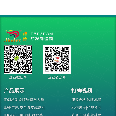
企业微信号
企业公众号
产品展示
打样视频
JD对格对条喷绘切布大师
服装布料|软玻地毯
JD高层PU皮革真皮裁皮机
Pu仿皮革|坐垫椅套
JD压痕V刀纸箱打样助手
彩盒印刷|密封硅胶