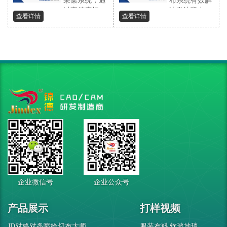
采集系统，通
布系统有效解
过高精度扫
决卷边弹力...
查看详情
查看详情
描...
企业微信号
企业公众号
产品展示
打样视频
JD对格对条喷绘切布大师
服装布料|软玻地毯