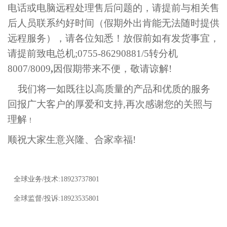
电话或电脑远程处理售后问题的，请提前与相关售
后人员
联
系约好时间（假期外出肯能无法随时提供
远程服务），请各位知悉！
放假前如有发货事宜，
请提前致电总机;
0755-86290881/5转分机
8007/8009
,
因假期带来不便，
敬请谅解!
我们将一如既往以高质量的产品和优质的服务
回报广大客户的厚爱和支持,再次感谢您的关照与
理解
！
顺祝大家
生意兴隆
、
合家幸福!
全球业务/技术:18923737801
全球监督/投诉:18923535801