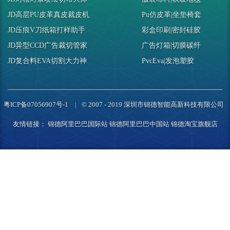
JD高层PU皮革真皮裁皮机
Pu仿皮革|坐垫椅套
JD压痕V刀纸箱打样助手
彩盒印刷|密封硅胶
JD异型CCD广告裁切管家
广告灯箱|切膜碳纤
JD复合料EVA切割大力神
PvcEva|发泡塑胶
粤ICP备07056907号-1
© 2007 - 2019 深圳市锦德智能高新科技有限公司
友情链接：
锦德阿里巴巴国际站
锦德阿里巴巴中国站
锦德淘宝旗舰店