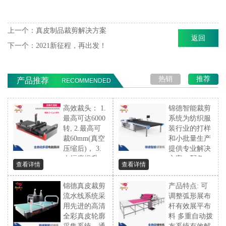
上一个：
真皮制品裁剪解决方案
返回
下一个：
2021新征程，再出发！
热销
推荐
产品推荐
RECOMMENDED
新品
高效裁头： 1.
锦德智能裁剪
最高可达6000
系统为纺织服
转, 2.最高可
装行业的打样
裁60mm(真空
和小批量生产
压缩后)， 3.
提供专业解决
大幅度提升
方案。配备...
查看详情
查看详情
裁...
锦德真皮裁剪
产品特点: 可
流水线系统采
调整弧形展布
用先进的高清
杆有效展平布
全彩真皮轮廓
料 多重自动拨